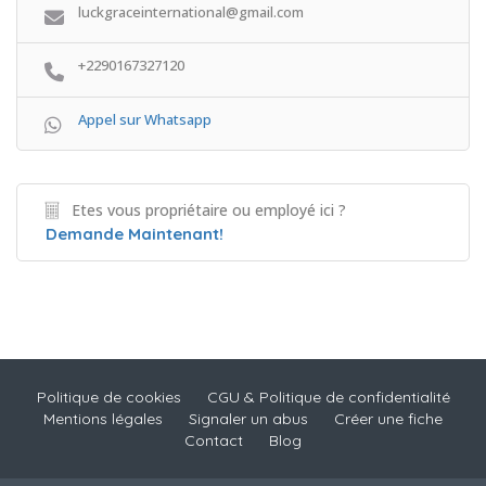
luckgraceinternational@gmail.com
+2290167327120
Appel sur Whatsapp
Etes vous propriétaire ou employé ici ?
Demande Maintenant!
Politique de cookies
CGU & Politique de confidentialité
Mentions légales
Signaler un abus
Créer une fiche
Contact
Blog