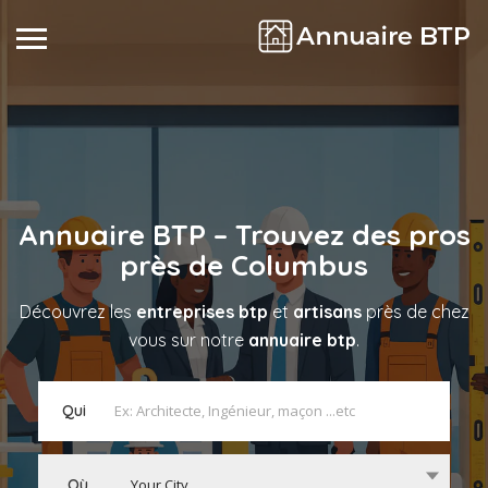
Annuaire BTP – Trouvez des pros
près de
Columbus
Découvrez les
entreprises btp
et
artisans
près de chez
vous sur notre
annuaire btp
.
Qui
Où
Your City...