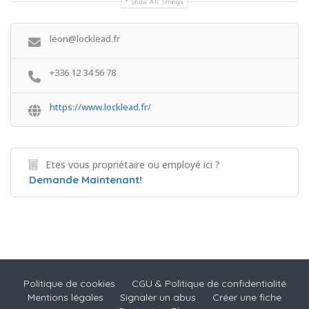
Show All Timings
leon@locklead.fr
+336 12 34 56 78
https://www.locklead.fr/
Etes vous propriétaire ou employé ici ?
Demande Maintenant!
Politique de cookies
CGU & Politique de confidentialité
Mentions légales
Signaler un abus
Créer une fiche