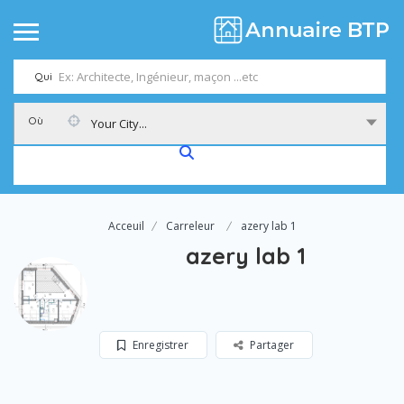
Qui
Où
Your City...
Acceuil
Carreleur
azery lab 1
azery lab 1
Enregistrer
Partager