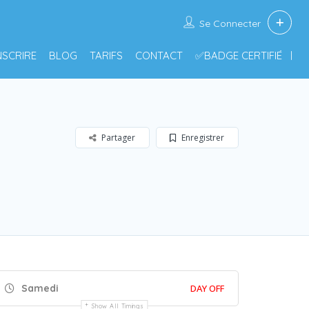
Se Connecter
INSCRIRE
BLOG
TARIFS
CONTACT
✅BADGE CERTIFIÉ
Partager
Enregistrer
Samedi
DAY OFF
Show All Timings