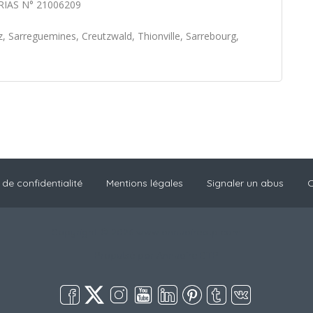
 ORIAS N° 21006209
, Sarreguemines, Creutzwald, Thionville, Sarrebourg,
de confidentialité
Mentions légales
Signaler un abus
C
Copyright © 2026 www.annuairebtp.com
Propulsé par
Annuaire BTP