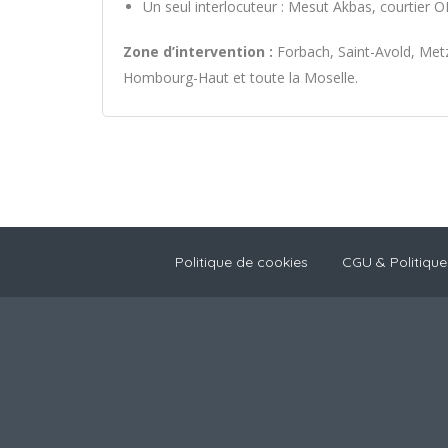
Un seul interlocuteur : Mesut Akbas, courtier
Zone d’intervention :
Forbach, Saint-Avold, Metz
Hombourg-Haut et toute la Moselle.
Politique de cookies
CGU & Politique 