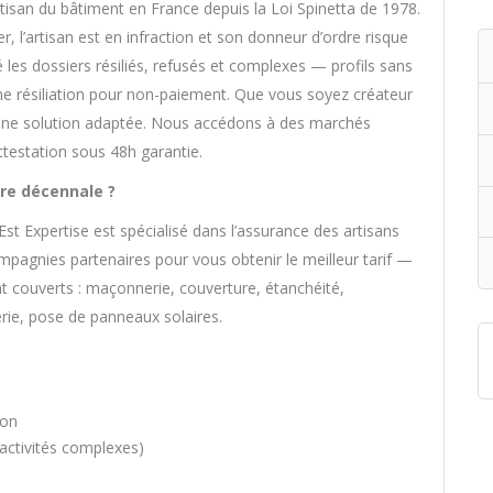
tisan du bâtiment en France depuis la Loi Spinetta de 1978.
r, l’artisan est en infraction et son donneur d’ordre risque
té les dossiers résiliés, refusés et complexes — profils sans
une résiliation pour non-paiement. Que vous soyez créateur
s une solution adaptée. Nous accédons à des marchés
testation sous 48h garantie.
tre décennale ?
st Expertise est spécialisé dans l’assurance des artisans
pagnies partenaires pour vous obtenir le meilleur tarif —
nt couverts : maçonnerie, couverture, étanchéité,
erie, pose de panneaux solaires.
ion
, activités complexes)