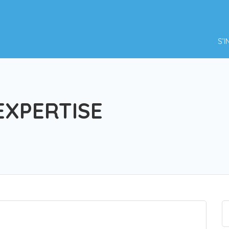
S’
EXPERTISE